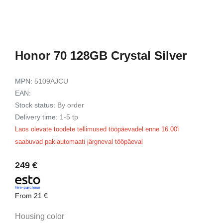
929 €
1179 €
View
View
Honor 70 128GB Crystal Silver
MPN:
5109AJCU
EAN:
Stock status:
By order
Delivery time:
1-5 tp
Laos olevate toodete tellimused tööpäevadel enne 16.00'i
saabuvad pakiautomaati järgneval tööpäeval
249 €
From
21 €
Housing color