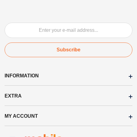
Subscribe
INFORMATION
EXTRA
Ostuinfo
Garantii tingimused
MY ACCOUNT
Brands
Transpordi tingimused
Products in stock
Privaatsuspoliitika