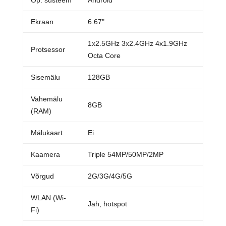
Op. süsteem
Android
Ekraan
6.67"
1x2.5GHz 3x2.4GHz 4x1.9GHz
Protsessor
Octa Core
Sisemälu
128GB
Vahemälu
8GB
(RAM)
Mälukaart
Ei
Kaamera
Triple 54MP/50MP/2MP
Võrgud
2G/3G/4G/5G
WLAN (Wi-
Jah, hotspot
Fi)