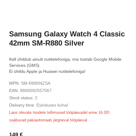
929 €
1179 €
View
View
Samsung Galaxy Watch 4 Classic
42mm SM-R880 Silver
Kell ühildub ainult nutitelefoniga, mis toetab Google Mobile
Services (GMS)
Ei ühildu Apple ja Huawei nutitelefoniga!
MPN:
SM-R880NZSA
EAN:
8806092557567
Stock status:
2
Delivery time:
Esinduses kohal
Laos olevate toodete tellimused tööpäevadel enne 16.00'i
saabuvad pakiautomaati järgneval tööpäeval
149 €