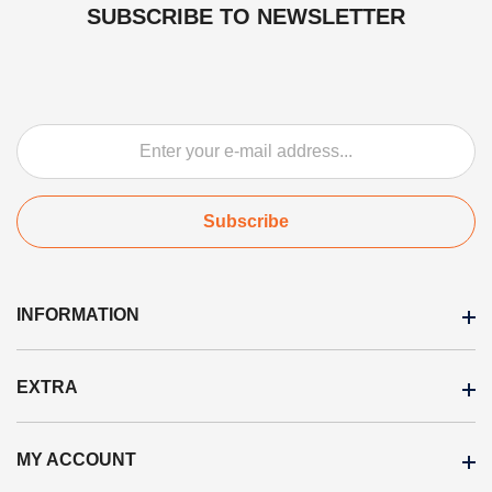
SUBSCRIBE TO NEWSLETTER
Subscribe
INFORMATION
EXTRA
Ostuinfo
Garantii tingimused
MY ACCOUNT
Brands
Transpordi tingimused