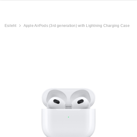
Esileht
Apple AirPods (3rd generation) with Lightning Charging Case
512GB
Apple iPhone 17 256GB
Apple iPhone 1