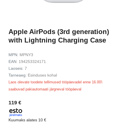
929 €
1179 €
t
Vaata toodet
Vaata to
Apple AirPods (3rd generation)
with Lightning Charging Case
MPN:
MPNY3
EAN:
194253324171
Laoseis:
7
Tarneaeg:
Esinduses kohal
Laos olevate toodete tellimused tööpäevadel enne 16.00'i
saabuvad pakiautomaati järgneval tööpäeval
119 €
Kuumaks alates
10 €