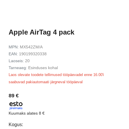
929 €
1179 €
t
Vaata toodet
Vaata to
Apple AirTag 4 pack
MPN:
MX542ZM/A
EAN:
190199320338
Laoseis:
20
Tarneaeg:
Esinduses kohal
Laos olevate toodete tellimused tööpäevadel enne 16.00'i
saabuvad pakiautomaati järgneval tööpäeval
89 €
Kuumaks alates
8 €
Kogus: