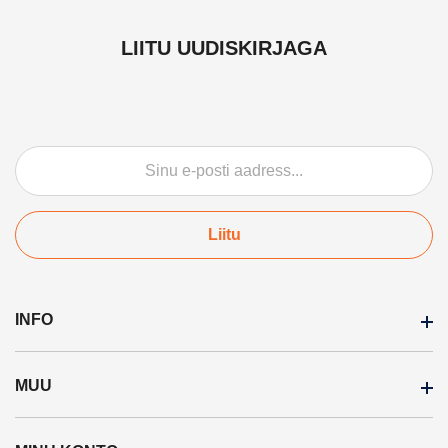
LIITU UUDISKIRJAGA
Liitu
INFO
MUU
Ostuinfo
Garantii tingimused