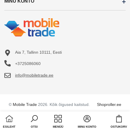
MINU KONTO
Kaubamärgid
Transpordi tingimused
Uued tooted
Privaatsuspoliitika
Minu konto
Soodustooted
ESTO järelmaks
Tellitud tooted
Sisukaart
Inbank järelmaks
Tellimuste ajalugu
LHV järelmaks
Võrdle tooteid
Aia 7, Tallinn 10111, Eesti
Liisi järelmaks
+3725086060
Tarbimislaen
info@mobiletrade.ee
Firmast
Kontakt
Uudised
©
Mobile Trade
2026. Kõik õigused kaitstud.
Shoproller.ee
Töökuulutused
Cart
ESILEHT
OTSI
MENÜÜ
MINU KONTO
OSTUKORV