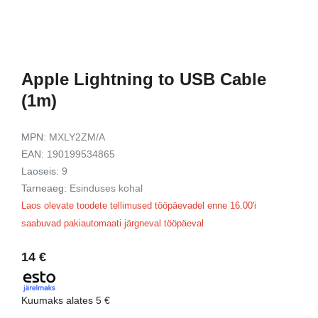
929 €
1179 €
t
Vaata toodet
Vaata to
Apple Lightning to USB Cable
(1m)
MPN:
MXLY2ZM/A
EAN:
190199534865
Laoseis:
9
Tarneaeg:
Esinduses kohal
Laos olevate toodete tellimused tööpäevadel enne 16.00'i
saabuvad pakiautomaati järgneval tööpäeval
14 €
Kuumaks alates
5 €