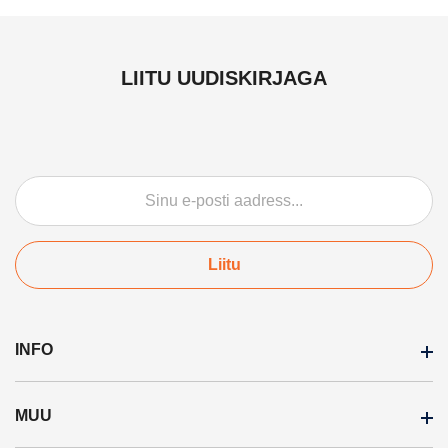
LIITU UUDISKIRJAGA
Liitu
INFO
MUU
Ostuinfo