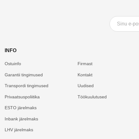
HMD
OnePlus
USB mälupulgad
929 €
1179 €
Honor
Samsung
Kõlarid
Vaata toodet
Vaata toodet
Huawei
Sony
Bluetooth jälgijad
Nokia
Xiaomi
TV lisad
INFO
Nothing
Arvutihiired
Ostuinfo
Firmast
nubia
Garantii tingimused
Kontakt
OnePlus
Transpordi tingimused
Uudised
OPPO
Privaatsuspoliitika
Töökuulutused
Oukitel
ESTO järelmaks
Samsung
Inbank järelmaks
LHV järelmaks
Sony