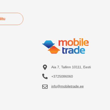
Alates 919 €
Alates 999 €
iitu
Vaata toodet
Vaata toodet
Aia 7, Tallinn 10111, Eesti
+3725086060
info@mobiletrade.ee